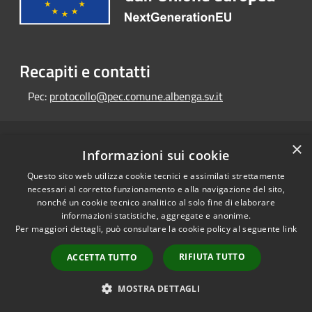
Recapiti e contatti
Pec:
protocollo@pec.comune.albenga.sv.it
RSS
×
Copyright © 2026 • Portale
Informazioni sui cookie
Accessibilità
Opendata • Powered by
Questo sito web utilizza cookie tecnici e assimilati strettamente
Privacy
Municipium
Accesso
•
necessari al corretto funzionamento e alla navigazione del sito,
Cookie
redazione
nonché un cookie tecnico analitico al solo fine di elaborare
Mappa del sito
informazioni statistiche, aggregate e anonime.
Per maggiori dettagli, può consultare la cookie policy al seguente
link
RIFIUTA TUTTO
ACCETTA TUTTO
MOSTRA DETTAGLI